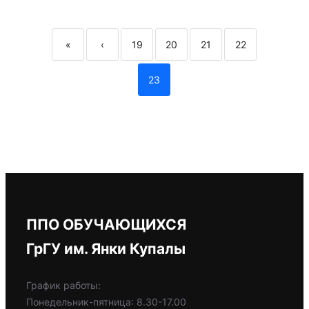
«
‹
19
20
21
22
23
ППО ОБУЧАЮЩИХСЯ
ГрГУ им. Янки Купалы
График работы:
Понедельник-пятница: 8.30-17.00