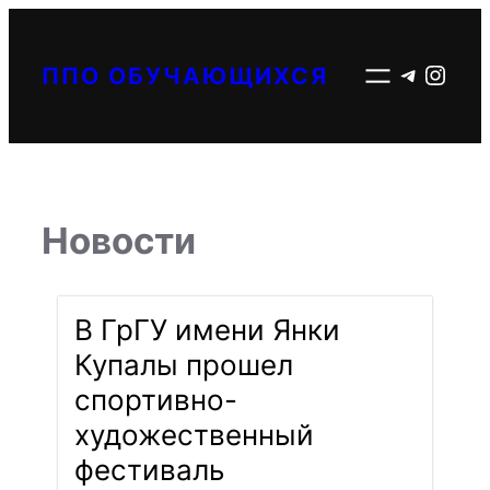
Перейти
к
Telegr
Inst
ППО ОБУЧАЮЩИХСЯ
содержимому
Новости
В ГрГУ имени Янки
Купалы прошел
спортивно-
художественный
фестиваль