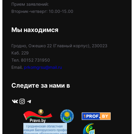
Прием заявлений:
Вторник-четверг: 10.00-15.00
Мы находимся
Гродно, Ожешко 22 (Главный корпус), 230023
Каб. 229
Тел. 80152 731950
Email.
prkomgrsu@mail.ru
Следите за нами в
ВКонтакте
Instagram
Telegram