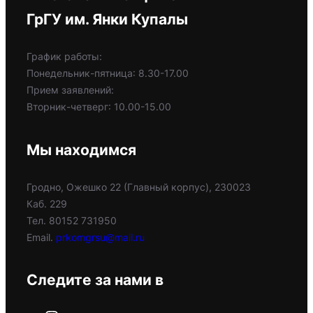
ГрГУ им. Янки Купалы
График работы:
Понедельник-пятница: 8.30-17.00
Прием заявлений:
Вторник-четверг: 10.00-15.00
Мы находимся
Гродно, Ожешко 22 (Главный корпус), 230023
Каб. 229
Тел. 80152 731950
Email.
prkomgrsu@mail.ru
Следите за нами в