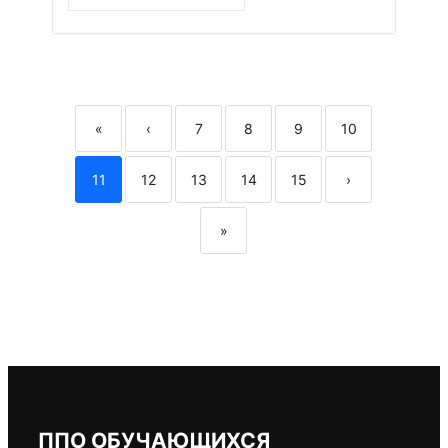
«
‹
7
8
9
10
11
12
13
14
15
›
»
ППО ОБУЧАЮЩИХСЯ