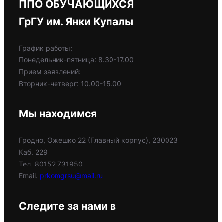
ППО ОБУЧАЮЩИХСЯ
ГрГУ им. Янки Купалы
График работы:
Понедельник-пятница: 8.30-17.00
Прием заявлений:
Вторник-четверг: 10.00-15.00
Мы находимся
Гродно, Ожешко 22 (Главный корпус), 230023
Каб. 229
Тел. 80152 731950
Email.
prkomgrsu@mail.ru
Следите за нами в