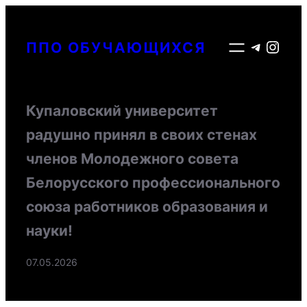
Перейти
к
Telegr
Inst
ППО ОБУЧАЮЩИХСЯ
содержимому
Купаловский университет
радушно принял в своих стенах
членов Молодежного совета
Белорусского профессионального
союза работников образования и
науки!
07.05.2026