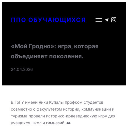
Перейти
к
Telegr
Inst
ППО ОБУЧАЮЩИХСЯ
содержимому
«Мой Гродно»: игра, которая
объединяет поколения.
24.04.2026
В ГрГУ имени Янки Купалы профком студентов
совместно с факультетом истории, коммуникации и
туризма провели историко-краеведческую игру для
учащихся школ и гимназий. 👥