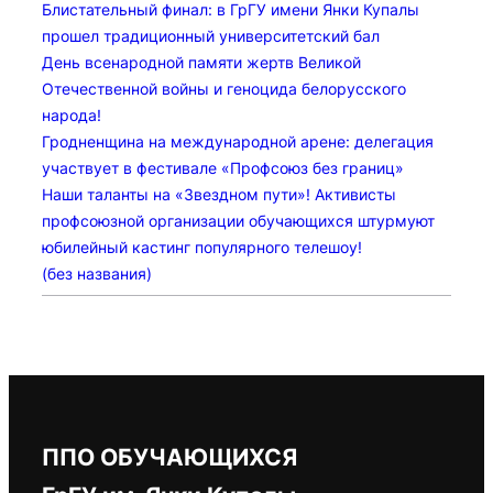
Блистательный финал: в ГрГУ имени Янки Купалы
прошел традиционный университетский бал
День всенародной памяти жертв Великой
Отечественной войны и геноцида белорусского
народа!
Гродненщина на международной арене: делегация
участвует в фестивале «Профсоюз без границ»
Наши таланты на «Звездном пути»! Активисты
профсоюзной организации обучающихся штурмуют
юбилейный кастинг популярного телешоу!
(без названия)
ППО ОБУЧАЮЩИХСЯ