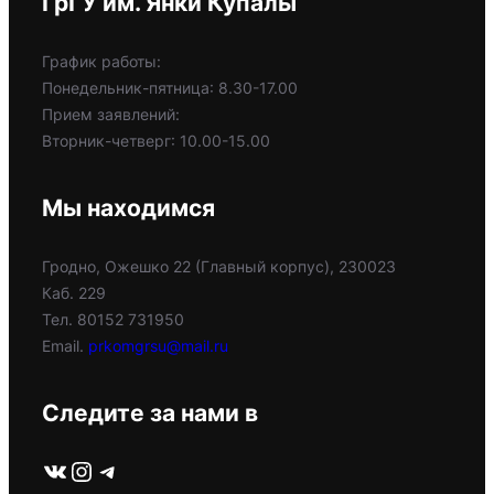
ГрГУ им. Янки Купалы
График работы:
Понедельник-пятница: 8.30-17.00
Прием заявлений:
Вторник-четверг: 10.00-15.00
Мы находимся
Гродно, Ожешко 22 (Главный корпус), 230023
Каб. 229
Тел. 80152 731950
Email.
prkomgrsu@mail.ru
Следите за нами в
ВКонтакте
Instagram
Telegram