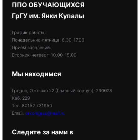
ППО ОБУЧАЮЩИХСЯ
ГрГУ им. Янки Купалы
График работы:
Понедельник-пятница: 8.30-17.00
Прием заявлений:
Вторник-четверг: 10.00-15.00
Мы находимся
Гродно, Ожешко 22 (Главный корпус), 230023
Каб. 229
Тел. 80152 731950
Email.
prkomgrsu@mail.ru
Следите за нами в