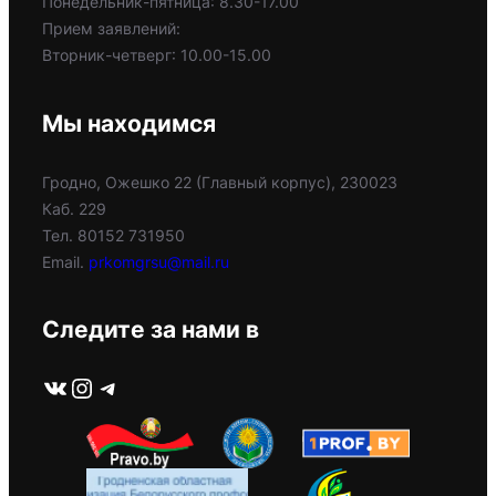
Понедельник-пятница: 8.30-17.00
Прием заявлений:
Вторник-четверг: 10.00-15.00
Мы находимся
Гродно, Ожешко 22 (Главный корпус), 230023
Каб. 229
Тел. 80152 731950
Email.
prkomgrsu@mail.ru
Следите за нами в
ВКонтакте
Instagram
Telegram