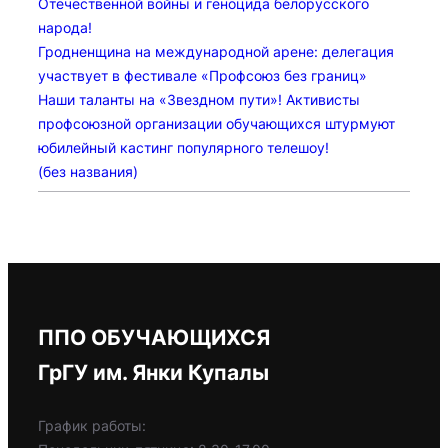
Отечественной войны и геноцида белорусского
народа!
Гродненщина на международной арене: делегация
участвует в фестивале «Профсоюз без границ»
Наши таланты на «Звездном пути»! Активисты
профсоюзной организации обучающихся штурмуют
юбилейный кастинг популярного телешоу!
(без названия)
ППО ОБУЧАЮЩИХСЯ
ГрГУ им. Янки Купалы
График работы: