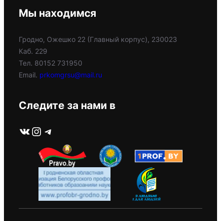
Мы находимся
Гродно, Ожешко 22 (Главный корпус), 230023
Каб. 229
Тел. 80152 731950
Email.
prkomgrsu@mail.ru
Следите за нами в
ВКонтакте
Instagram
Telegram